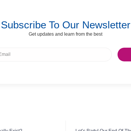
Subscribe To Our Newsletter
Get updates and learn from the best
lly Exist?
Let’s Party! Our End-Of-Th