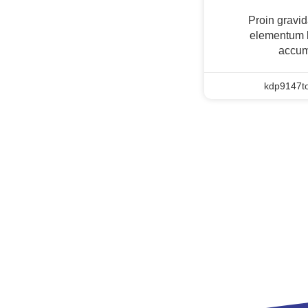
Proin gravid
elementum l
accum
kdp9147t