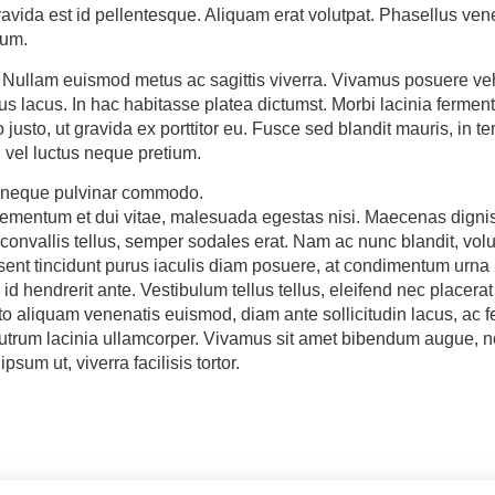
avida est id pellentesque. Aliquam erat volutpat. Phasellus ve
dum.
 Nullam euismod metus ac sagittis viverra. Vivamus posuere veh
us lacus. In hac habitasse platea dictumst. Morbi lacinia fermen
justo, ut gravida ex porttitor eu. Fusce sed blandit mauris, in t
, vel luctus neque pretium.
 neque pulvinar commodo.
elementum et dui vitae, malesuada egestas nisi. Maecenas digni
 convallis tellus, semper sodales erat. Nam ac nunc blandit, volu
ent tincidunt purus iaculis diam posuere, at condimentum urna 
d hendrerit ante. Vestibulum tellus tellus, eleifend nec placerat
usto aliquam venenatis euismod, diam ante sollicitudin lacus, ac 
rutrum lacinia ullamcorper. Vivamus sit amet bibendum augue, n
 ipsum ut, viverra facilisis tortor.