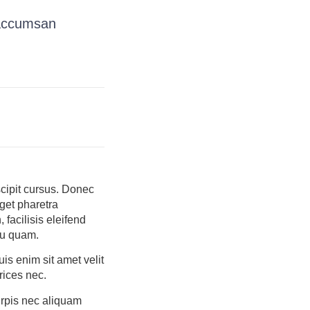
 accumsan
scipit cursus. Donec
get pharetra
 facilisis eleifend
cu quam.
s enim sit amet velit
rices nec.
urpis nec aliquam