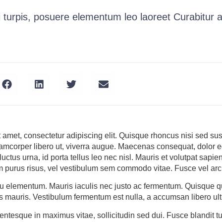
si turpis, posuere elementum leo laoreet Curabitur
 amet, consectetur adipiscing elit. Quisque rhoncus nisi sed su
lamcorper libero ut, viverra augue. Maecenas consequat, dolor e
luctus urna, id porta tellus leo nec nisl. Mauris et volutpat sapien,
rum purus risus, vel vestibulum sem commodo vitae. Fusce vel ar
u elementum. Mauris iaculis nec justo ac fermentum. Quisque qui
s mauris. Vestibulum fermentum est nulla, a accumsan libero ult
entesque in maximus vitae, sollicitudin sed dui. Fusce blandit t