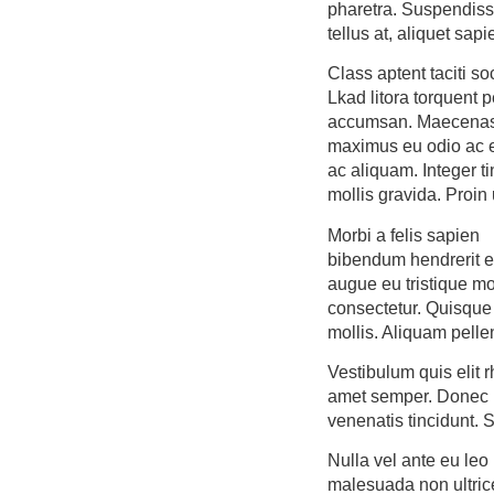
pharetra. Suspendisse
tellus at, aliquet sapi
Class aptent taciti so
Lkad litora torquent 
accumsan. Maecenas ut
maximus eu odio ac e
ac aliquam. Integer t
mollis gravida. Proin 
Morbi a felis sapien
bibendum hendrerit el
augue eu tristique mo
consectetur. Quisque
mollis. Aliquam pelle
Vestibulum quis elit rh
amet semper. Donec lo
venenatis tincidunt. 
Nulla vel ante eu leo
malesuada non ultrice