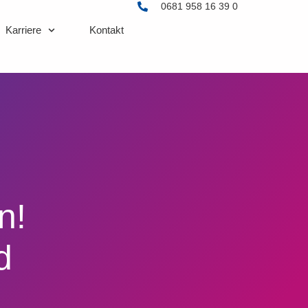
0681 958 16 39 0
Karriere
Kontakt
n!
d