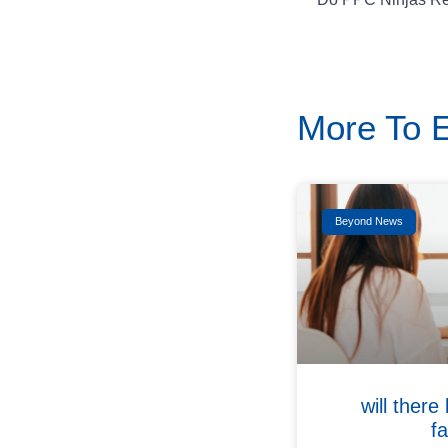
More To 
Beyond News
will there
f