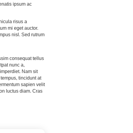
nenatis ipsum ac
icula risus a
tum mi eget auctor.
empus nisl. Sed rutrum
ssim consequat tellus
tpat nunc a,
imperdiet. Nam sit
 tempus, tincidunt at
fermentum sapien velit
on luctus diam. Cras