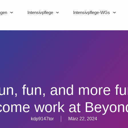
ngen
Intensivpflege
Intensivpflege-WGs
un, fun, and more fu
come work at Beyon
kdp9147tor
März 22, 2024