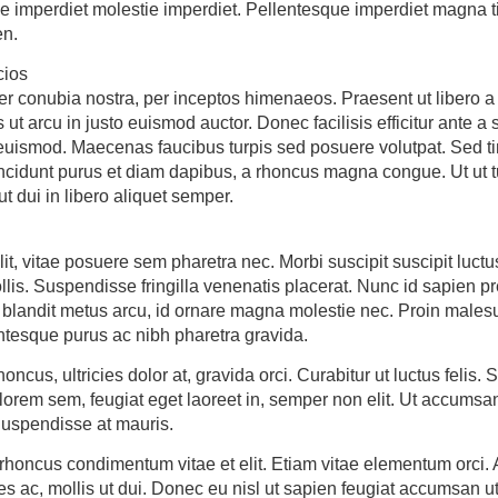
 imperdiet molestie imperdiet. Pellentesque imperdiet magna tin
en.
cios
per conubia nostra, per inceptos himenaeos. Praesent ut libero 
 arcu in justo euismod auctor. Donec facilisis efficitur ante a s
uismod. Maecenas faucibus turpis sed posuere volutpat. Sed ti
incidunt purus et diam dapibus, a rhoncus magna congue. Ut ut t
ut dui in libero aliquet semper.
it, vitae posuere sem pharetra nec. Morbi suscipit suscipit luct
llis. Suspendisse fringilla venenatis placerat. Nunc id sapien 
 blandit metus arcu, id ornare magna molestie nec. Proin males
ntesque purus ac nibh pharetra gravida.
oncus, ultricies dolor at, gravida orci. Curabitur ut luctus felis. Se
rem sem, feugiat eget laoreet in, semper non elit. Ut accumsan
Suspendisse at mauris.
 rhoncus condimentum vitae et elit. Etiam vitae elementum orci.
s ac, mollis ut dui. Donec eu nisl ut sapien feugiat accumsan ut 