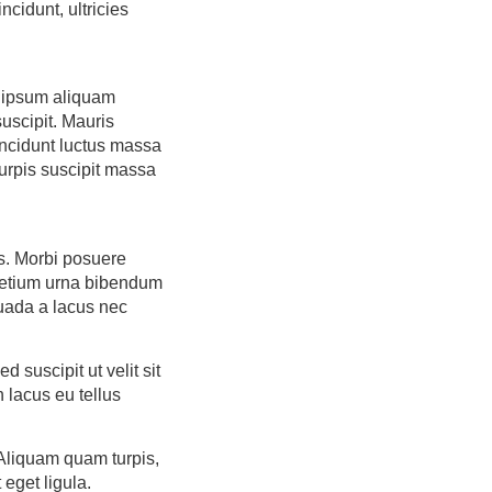
cidunt, ultricies
a ipsum aliquam
uscipit. Mauris
ncidunt luctus massa
urpis suscipit massa
us. Morbi posuere
pretium urna bibendum
uada a lacus nec
d suscipit ut velit sit
 lacus eu tellus
 Aliquam quam turpis,
eget ligula.