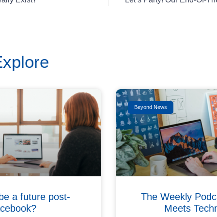
Explore
Beyond News
 be a future post-
The Weekly Podc
acebook?
Meets Tech