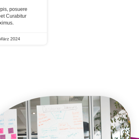
rpis, posuere
et Curabitur
ximus.
März 2024