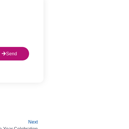
Send
Next
e-Year Celebration