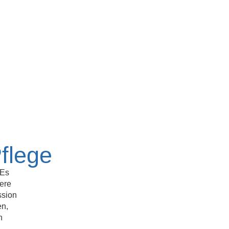
flege
 Es
ere
ssion
en,
n