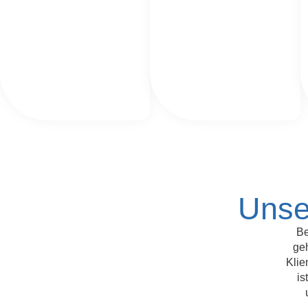
Unse
Be
ge
Klie
is